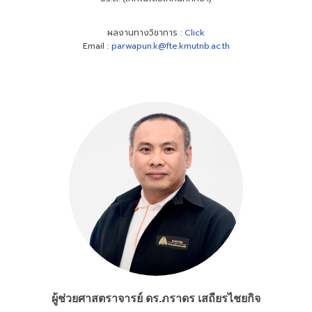
ผลงานทางวิชาการ :
Click
Email :
parwapun.k@fte.kmutnb.ac.th
ผู้ช่วยศาสตราจารย์
ดร.
ภราดร เสถียรไชยกิจ