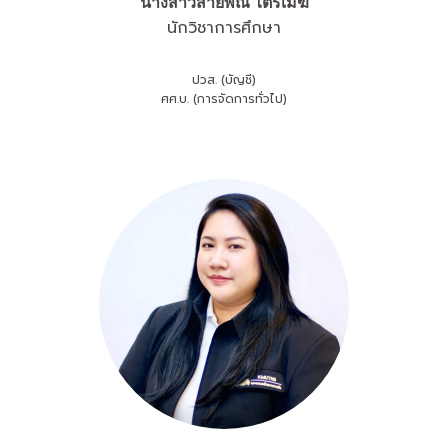
นางสาวสายพิณ ไตรเมฆ
นักวิชาการศึกษา
ปวส. (บัญชี)
ศศ.บ. (การจัดการทั่วไป)