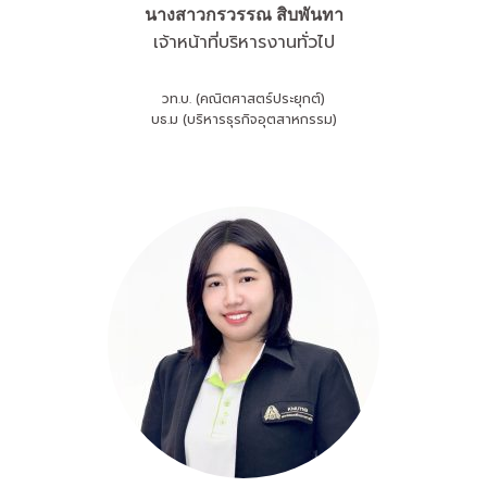
นางสาว
กรวรรณ สิบพันทา
เจ้าหน้าที่บริหารงานทั่วไป
วท.บ. (คณิตศาสตร์ประยุกต์)
บธ.ม (บริหารธุรกิจอุตสาหกรรม)